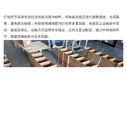
打包环节采用专业抗压纸箱与缓冲材料，对每箱充电宝进行规整摆放、分层隔
离，避免挤压碰撞；外部使用缠绕膜与打包带多重加固，有效防止运输途中晃
动、破损及移位。运输方式选用专车陆运，点对点直达配送，减少中转装卸环
节，规避货物损耗与丢失风险。